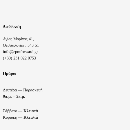
Διεύθυνση
Αγίας Μαρίνας 41,
Θεσσαλονίκη, 543 51
info@epmforward.gr
(+30) 231 022 0753
Ωράριο
Δευτέρα — Παρασκευή
9π.μ. – 5π.μ.
Σάββατο —
Κλειστά
Κυριακή —
Κλειστά